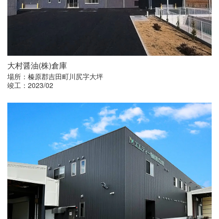
大村醤油
(
株
)
倉庫
場所：榛原郡吉田町川尻字大坪
竣工：2023/02