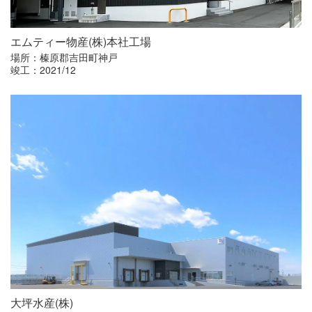
エムティー物産
(
株
)
本社工場
場所：榛原郡吉田町神戸
竣工：2021/12
大坪水産(株)