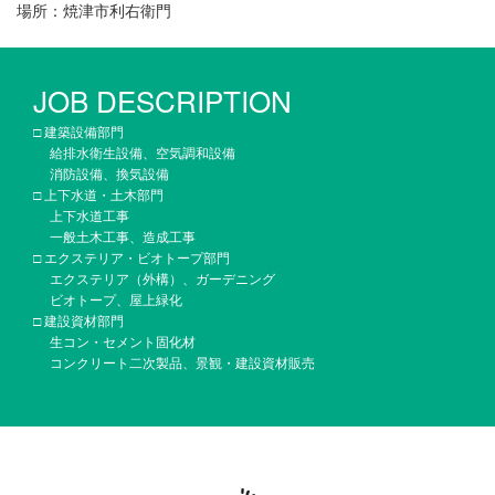
場所：焼津市利右衛門
JOB DESCRIPTION
□ 建築設備部門
給排水衛生設備、空気調和設備
消防設備、換気設備
□ 上下水道・土木部門
上下水道工事
一般土木工事、造成工事
□ エクステリア・ビオトープ部門
エクステリア（外構）、ガーデニング
ビオトープ、屋上緑化
□ 建設資材部門
生コン・セメント固化材
コンクリート二次製品、景観・建設資材販売